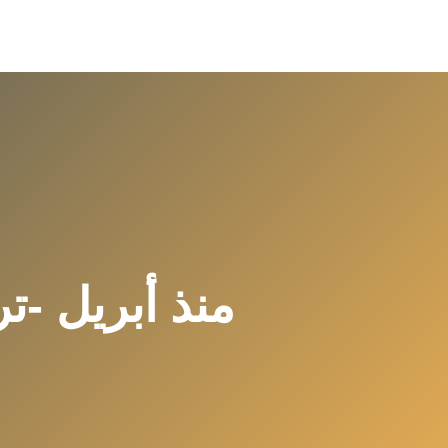
منذ أبريل -ت