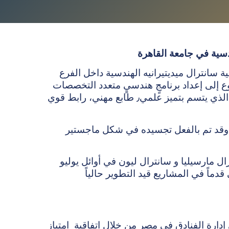
دسية في جامعة القاهرة
ة سانترال ميديتيرانيه الهندسية داخل الفرع
ع إلى إعداد برنامجٍ هندسيٍ متعدد التخصصات
وفقًا للنموذج المطبق في سانترال ميديتيرانيه، و الذي يتسم بتميز علمي٫ طابع مهني، رابط قوي
 وقد تم بالفعل تجسيده في شكل ماجستير
 مارسيليا و سانترال ليون في أوائل يوليو
ارة الفنادق في مصر من خلال اتفاقية امتياز